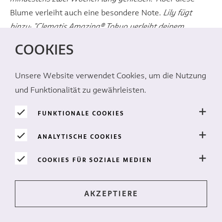
Blume verleiht auch eine besondere Note.
Lily fügt
hinzu: "Clematis Amazing® Tokyo verleiht deinem
Arrangement einen luftigen und fließenden Effekt. Das
COOKIES
macht sie extra besonders und anmutig."
Unsere Website verwendet Cookies, um die Nutzung
und Funktionalität zu gewährleisten.
FUNKTIONALE COOKIES
ANALYTISCHE COOKIES
COOKIES FÜR SOZIALE MEDIEN
'Verschiedene Höhen'
Geertje Stienstra
ist uns nicht unbekannt, als