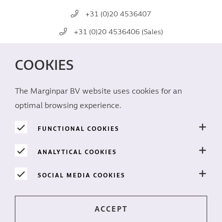
+31 (0)20 4536407
+31 (0)20 4536406 (Sales)
mail@marginpar.com
COOKIES
REDES SOCIALES
The Marginpar BV website uses cookies for an
optimal browsing experience.
FUNCTIONAL COOKIES
ANALYTICAL COOKIES
PRIVACIDAD
SOCIAL MEDIA COOKIES
Cookies
Descargo de responsabilidad