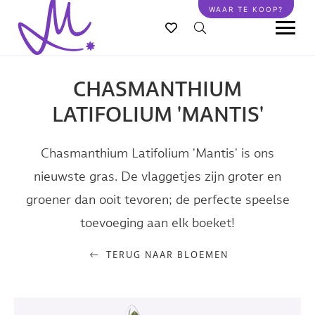
Overslaan
WAAR TE KOOP?
en
naar
de
inhoud
CHASMANTHIUM
gaan
LATIFOLIUM 'MANTIS'
Chasmanthium Latifolium 'Mantis' is ons
nieuwste gras. De vlaggetjes zijn groter en
groener dan ooit tevoren; de perfecte speelse
toevoeging aan elk boeket!
TERUG NAAR BLOEMEN