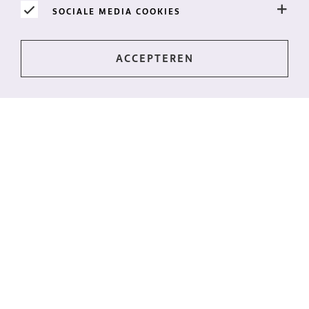
SOCIALE MEDIA COOKIES
Op de hoogte blijven?
Het laatste nieuws, direct in je postvak? Meld je dan
aan voor onze nieuwsbrief!
IK WIL DE NIEUWSBRIEF
MARGINPAR BV