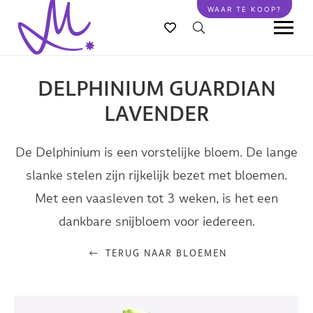
Overslaan
WAAR TE KOOP?
en
naar
de
inhoud
DELPHINIUM GUARDIAN
gaan
LAVENDER
De Delphinium is een vorstelijke bloem. De lange
slanke stelen zijn rijkelijk bezet met bloemen.
Met een vaasleven tot 3 weken, is het een
dankbare snijbloem voor iedereen.
TERUG NAAR BLOEMEN