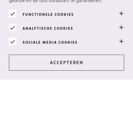
gebruik en de functionaliteit te garanderen.
FUNCTIONELE COOKIES
Ga op bloemenavontuur met 'Ask Marginpar'
ANALYTISCHE COOKIES
Welkom bij onze videoserie!
SOCIALE MEDIA COOKIES
LEES MEER
Op de hoogte blijven?
Het laatste nieuws, direct in je postvak? Meld je dan
aan voor onze nieuwsbrief!