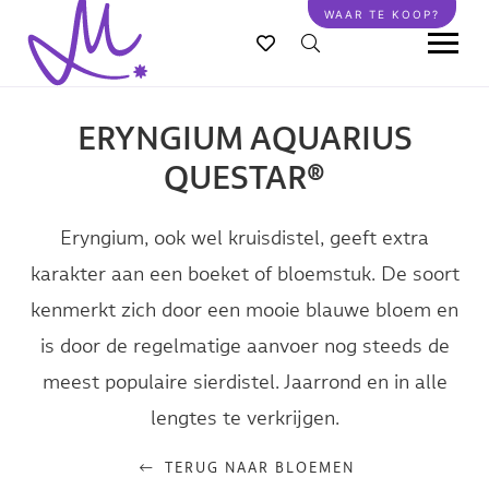
Overslaan
WAAR TE KOOP?
en
naar
de
inhoud
ERYNGIUM AQUARIUS
gaan
QUESTAR®
Eryngium, ook wel kruisdistel, geeft extra
karakter aan een boeket of bloemstuk. De soort
kenmerkt zich door een mooie blauwe bloem en
is door de regelmatige aanvoer nog steeds de
meest populaire sierdistel. Jaarrond en in alle
lengtes te verkrijgen.
TERUG NAAR BLOEMEN