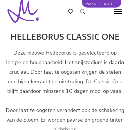
Overslaan
WAAR TE KOOP?
en
naar
de
inhoud
HELLEBORUS CLASSIC ONE
gaan
Deze nieuwe Helleborus is geselecteerd op
lengte en houdbaarheid. Het snijstadium is daarin
cruciaal. Door laat te oogsten krijgen de stelen
een bijna leerachtige uitstraling. De Classic One
blijft daardoor minstens 10 dagen mooi op vaas!
Door laat te oogsten verandert ook de schakering
van de bloem. Er worden paarse en groene tinten
zichtbaar.