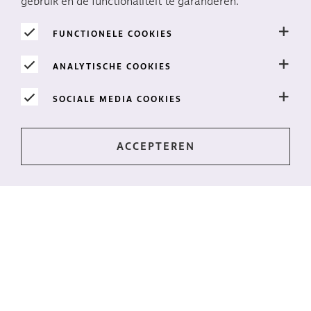
gebruik en de functionaliteit te garanderen.
FUNCTIONELE COOKIES
Duurzaam bloemen kweken in Afrika
ANALYTISCHE COOKIES
Vertrouwen door certificering
SOCIALE MEDIA COOKIES
LEES MEER
Op de hoogte blijven?
Het laatste nieuws, direct in je postvak? Meld je dan
aan voor onze nieuwsbrief!