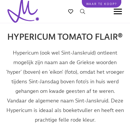
Overslaan
WAAR TE KOOP?
en
naar
de
inhoud
HYPERICUM TOMATO FLAIR®
gaan
Hypericum (ook wel Sint-Janskruid) ontleent
mogelijk zijn naam aan de Griekse woorden
'hyper' (boven) en 'eikon' (foto), omdat het vroeger
tijdens Sint-Jansdag boven foto's in huis werd
gehangen om kwade geesten af te weren.
Vandaar de algemene naam Sint-Janskruid. Deze
Hypericum is ideaal als boeketvuller en heeft een
prachtige felle rode kleur.