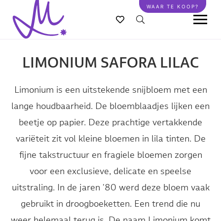
Overslaan
WAAR TE KOOP?
en
naar
de
inhoud
LIMONIUM SAFORA LILAC
gaan
Limonium is een uitstekende snijbloem met een
lange houdbaarheid. De bloemblaadjes lijken een
beetje op papier. Deze prachtige vertakkende
variëteit zit vol kleine bloemen in lila tinten. De
fijne takstructuur en fragiele bloemen zorgen
voor een exclusieve, delicate en speelse
uitstraling. In de jaren '80 werd deze bloem vaak
gebruikt in droogboeketten. Een trend die nu
weer helemaal terug is. De naam Limonium komt