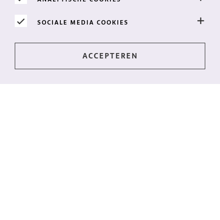
SOCIALE MEDIA COOKIES
Op de hoogte blijven?
Het laatste nieuws, direct in je postvak? Meld je dan
aan voor onze nieuwsbrief!
IK WIL DE NIEUWSBRIEF