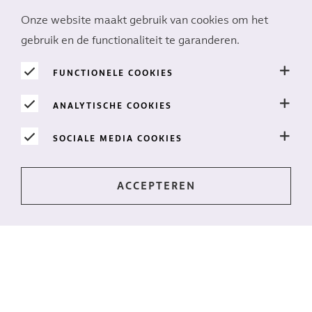
Onze website maakt gebruik van cookies om het
gebruik en de functionaliteit te garanderen.
FUNCTIONELE COOKIES
De perfecte plek
ANALYTISCHE COOKIES
Toplocaties onder de Afrikaanse zon
SOCIALE MEDIA COOKIES
LEES MEER
Op de hoogte blijven?
Het laatste nieuws, direct in je postvak? Meld je dan