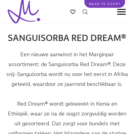
Overslaan
WAAR TE KOOP?
en
naar
de
inhoud
SANGUISORBA RED DREAM®
gaan
Een nieuwe aanwinst in het Marginpar
assortiment: de Sanguisorba Red Dream®. Deze
snij-Sanguisorba wordt nu voor het eerst in Afrika
geteeld, waardoor ze jaarrond beschikbaar is.
Red Dream® wordt gekweekt in Kenia en
Ethiopië, waar ze na de oogst zorgvuldig worden
uit gesorteerd. Dat zorgt voor bundels met
uniformen takken. Het bijzondere aan de statige