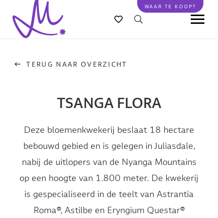
Overslaan
WAAR TE KOOP?
en
naar
de
inhoud
TERUG NAAR OVERZICHT
gaan
TSANGA FLORA
Deze bloemenkwekerij beslaat 18 hectare
bebouwd gebied en is gelegen in Juliasdale,
nabij de uitlopers van de Nyanga Mountains
op een hoogte van 1.800 meter. De kwekerij
is gespecialiseerd in de teelt van Astrantia
Roma®, Astilbe en Eryngium Questar®