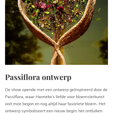
Passiflora ontwerp
De show opende met een ontwerp geïnspireerd door de
Passiflora, waar Hanneke's liefde voor bloemsierkunst
ooit mee begon en nog altijd haar favoriete bloem. Het
ontwerp symboliseert een nieuw begin: het ontluiken