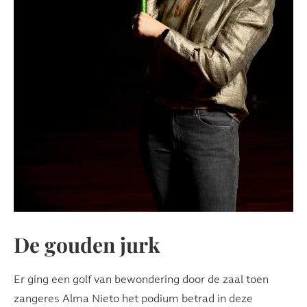
De gouden jurk
Er ging een golf van bewondering door de zaal toen
zangeres Alma Nieto het podium betrad in deze