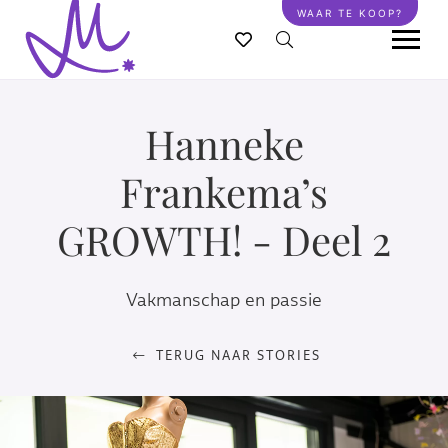
Overslaan
WAAR TE KOOP?
en
naar
de
inhoud
Hanneke
gaan
Frankema’s
GROWTH! - Deel 2
Vakmanschap en passie
TERUG NAAR STORIES