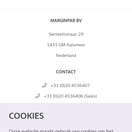
MARGINPAR BV
Sierteeltstraat 29
1431 GM Aalsmeer
Nederland
CONTACT
+31 (0)20 4536407
+31 (0)20 4536406 (Sales)
mail@marginpar.com
COOKIES
SOCIAL MEDIA
Onze website maakt gebruik van cookies om het