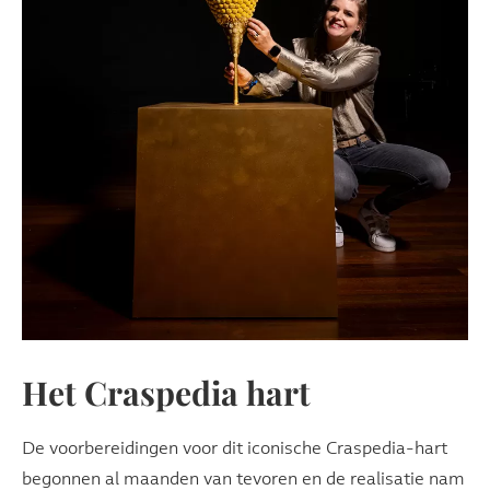
Het Craspedia hart
De voorbereidingen voor dit iconische Craspedia-hart
begonnen al maanden van tevoren en de realisatie nam