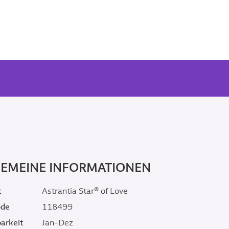
GEMEINE INFORMATIONEN
t
Astrantia Star® of Love
ode
118499
arkeit
Jan-Dez