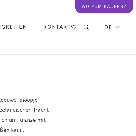
WO ZUM KAUFEN?
IGKEITEN
KONTAKT
DE
„Zeeuws knoopje"
eeländischen Tracht.
 sich um Kränze mit
eßen kann.