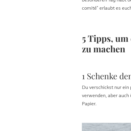
besonderen Tag habt od
comité“ erlaubt es euc
5 Tipps, um
zu machen
1 Schenke de
Du verschickst nur ein 
verwenden, aber auch 
Papier.