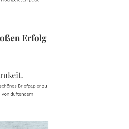
 Hochzeit „en petit
roßen Erfolg
mkeit.
 schönes Briefpapier zu
g von duftendem