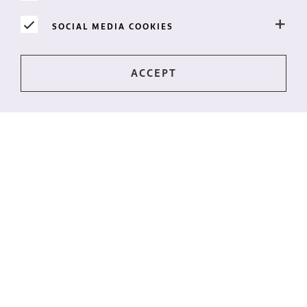
SOCIAL MEDIA COOKIES
Mantente al día?
¿Las últimas noticias directamente en tu buzón?
¡Suscríbete a nuestro boletín!
QUIERO EL BOLETÍN