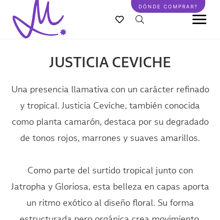
Pasar
DÓNDE COMPRAR?
al
contenido
principal
JUSTICIA CEVICHE
Una presencia llamativa con un carácter refinado
y tropical. Justicia Ceviche, también conocida
como planta camarón, destaca por su degradado
de tonos rojos, marrones y suaves amarillos.
Como parte del surtido tropical junto con
Jatropha y Gloriosa, esta belleza en capas aporta
un ritmo exótico al diseño floral. Su forma
estructurada pero orgánica crea movimiento,