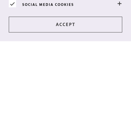
SOCIAL MEDIA COOKIES
Mantente al día?
¿Las últimas noticias directamente en tu buzón?
¡Suscríbete a nuestro boletín!
QUIERO EL BOLETÍN
MARGINPAR BV