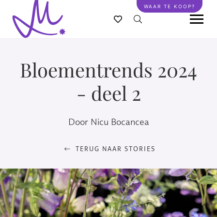
Overslaan
WAAR TE KOOP?
en
naar
de
inhoud
Bloementrends 2024
gaan
- deel 2
Door Nicu Bocancea
TERUG NAAR STORIES