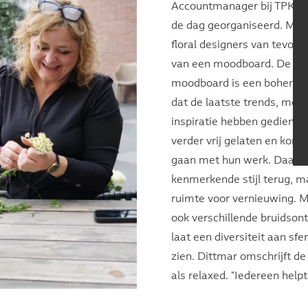
Accountmanager bij TPK M
de dag georganiseerd. Mir
floral designers van tevore
van een moodboard. De rod
moodboard is een bohemian 
dat de laatste trends, mode
inspiratie hebben gediend.
verder vrij gelaten en konde
gaan met hun werk. Daardo
kenmerkende stijl terug, m
ruimte voor vernieuwing. 
ook verschillende bruidson
laat een diversiteit aan sf
zien. Dittmar omschrijft de
als relaxed. "Iedereen helpt