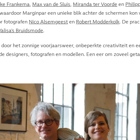
ke Frankema
,
Max van de Sluis
,
Miranda ter Voorde
en
Philip
e waardoor Marginpar een unieke blik achter de schermen ko
r fotografen
Nico Alsemgeest
en
Robert Modderkolk
. De prac
Yalisa's Bruidsmode
.
door het zonnige voorjaarsweer, onbeperkte creativiteit en 
e designers, fotografen en modellen. Een eer om zoveel ge