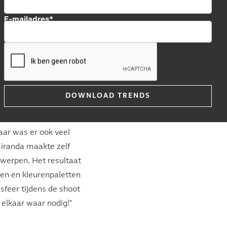
edia & Events, hadden
E-mailadres*
anda ter Voorde had de
n gebrieft door middel
e draad van het
stijl. Miranda deelt
 en Pinterest ter
 De designers werden
n daardoor 'all out'
or zien we hun
aar was er ook veel
Miranda maakte zelf
twerpen. Het resultaat
eren en kleurenpaletten
 sfeer tijdens de shoot
 elkaar waar nodig!"