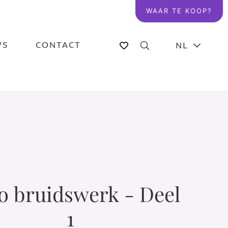
WAAR TE KOOP?
WS
CONTACT
NL
o bruidswerk - Deel
1