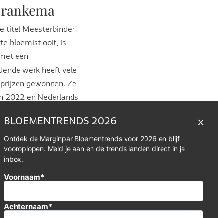
Frankema
 titel Meesterbinder
te bloemist ooit, is
 met een
dende werk heeft vele
e prijzen gewonnen. Ze
n 2022 en Nederlands
in 2018. Hanneke
BLOEMENTRENDS 2026
 om masterclasses en
Ontdek de Marginpar Bloementrends voor 2026 en blijf
n.
vooroplopen. Meld je aan en de trends landen direct in je
inbox.
kkeling
Voornaam*
randa ter Voorde en
Achternaam*
dviseur en