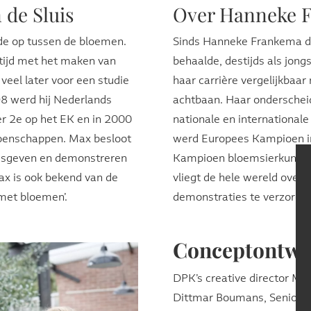
 de Sluis
Over Hanneke 
de op tussen de bloemen.
Sinds Hanneke Frankema de
ftijd met het maken van
behaalde, destijds als jongs
veel later voor een studie
haar carrière vergelijkbaar
98 werd hij Nederlands
achtbaan. Haar onderschei
er 2e op het EK en in 2000
nationale en international
oenschappen. Max besloot
werd Europees Kampioen i
 lesgeven en demonstreren
Kampioen bloemsierkunst 
ax is ook bekend van de
vliegt de hele wereld over
 met bloemen’.
demonstraties te verzorge
Conceptontwi
DPK’s creative director Mi
Dittmar Boumans, Senior A