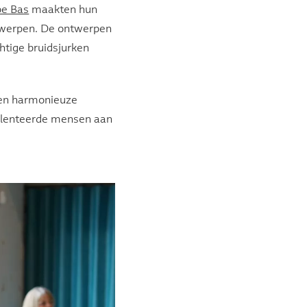
pe Bas
maakten hun
n werpen. De ontwerpen
htige bruidsjurken
een harmonieuze
talenteerde mensen aan