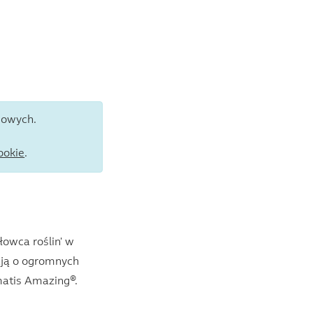
iowych.
ookie
.
łowca roślin' w
dają o ogromnych
matis Amazing®.