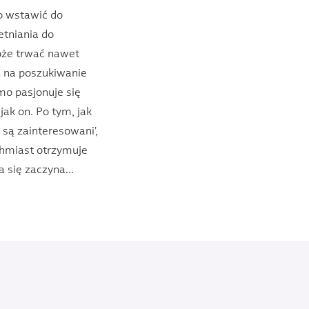
wo wstawić do
etniania do
że trwać nawet
 na poszukiwanie
mo pasjonuje się
ak on. Po tym, jak
e są zainteresowani',
ychmiast otrzymuje
a się zaczyna...