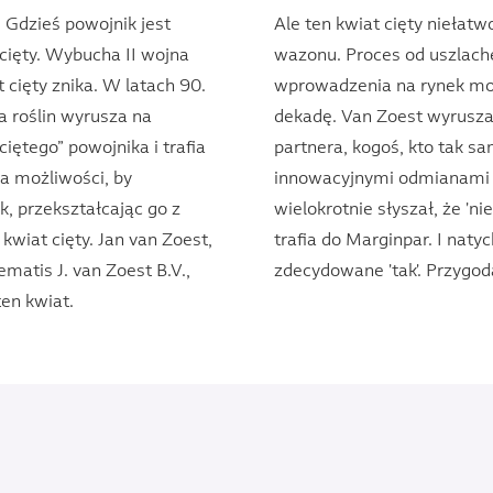
. Gdzieś powojnik jest
Ale ten kwiat cięty niełat
cięty. Wybucha II wojna
wazonu. Proces od uszlach
 cięty znika. W latach 90.
wprowadzenia na rynek mo
 roślin wyrusza na
dekadę. Van Zoest wyrusza
iętego” powojnika i trafia
partnera, kogoś, kto tak sa
ga możliwości, by
innowacyjnymi odmianami j
k, przekształcając go z
wielokrotnie słyszał, że 'ni
kwiat cięty. Jan van Zoest,
trafia do Marginpar. I nat
ematis J. van Zoest B.V.,
zdecydowane 'tak'. Przygod
ten kwiat.