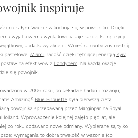
owojnik inspiruje
yści na całym świecie zakochują się w powojniku. Dzięki
jemu wyjątkowemu wyglądowi nadaje każdej kompozycji
wyjątkowy, dodatkowy akcent. Wnieś romantyczny nastrój
ki pastelowej
Miami
, radość dzięki tętniącej energią
Kyiv
 postaw na efekt wow z
Londynem
. Na każdą okazję
dzie się powojnik.
wadzona w 2006 roku, po dekadzie badań i rozwoju,
matis Amazing®
Blue Pirouette
była pierwszą ciętą
aną powojnika sprzedawaną przez Marginpar na Royal
aHolland. Wprowadzenie kolejnej zajęło pięć lat, ale
iej co roku dodawano nowe odmiany. Wybierane są tylko
epsze; wymagania to dobra trwałość w wazonie (co