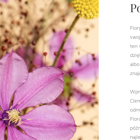
P
Flor
swo
ten 
dzię
albo
znaj
Wpro
Cle
odmi
Flor
późn
najl