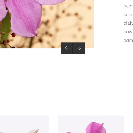
najm
koni
biał
nowo
odmi