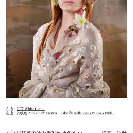
左边：
芒草 White Cloud
。
右边：铁线莲 Amazing®
Vienna
、
Kibo
和
Helleborus Penny’s Pink
。