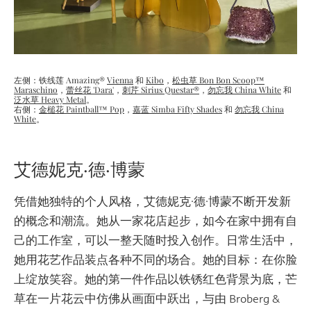
左侧：铁线莲 Amazing®
Vienna
和
Kibo
，
松虫草
Bon Bon Scoop™
Maraschino
，
蕾丝花 'Dara'
，
刺芹 Sirius Questar®
，
勿忘我 China White
和
泛水草 Heavy Metal
。
右侧：
金槌花 Paintball™ Pop
，
嘉蓝 Simba Fifty Shades
和
勿忘我 China
White
。
艾德妮克·德·博蒙
凭借她独特的个人风格，艾德妮克·德·博蒙不断开发新
的概念和潮流。她从一家花店起步，如今在家中拥有自
己的工作室，可以一整天随时投入创作。日常生活中，
她用花艺作品装点各种不同的场合。她的目标：在你脸
上绽放笑容。她的第一件作品以铁锈红色背景为底，芒
草在一片花云中仿佛从画面中跃出，与由 Broberg &