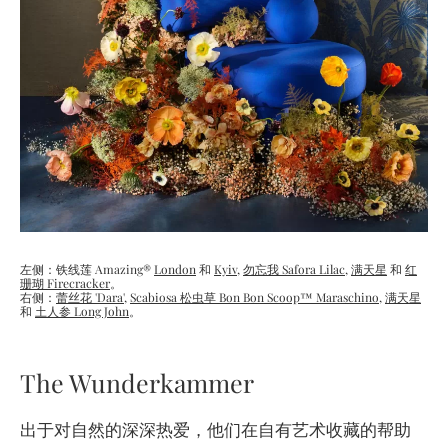
左侧：铁线莲 Amazing®
London
和
Kyiv,
勿忘我 Safora Lilac
,
满天星
和
红
珊瑚 Firecracker
。
右侧：
蕾丝花 'Dara'
,
Scabiosa
松虫草 Bon Bon Scoop™ Maraschino
,
满天星
和
土人参 Long John
。
The Wunderkammer
出于对自然的深深热爱，他们在自有艺术收藏的帮助