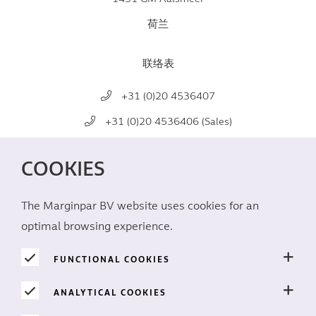
荷兰
联络表
+31 (0)20 4536407
+31 (0)20 4536406 (Sales)
mail@marginpar.com
COOKIES
社交媒体
The Marginpar BV website uses cookies for an
optimal browsing experience.
FUNCTIONAL COOKIES
ANALYTICAL COOKIES