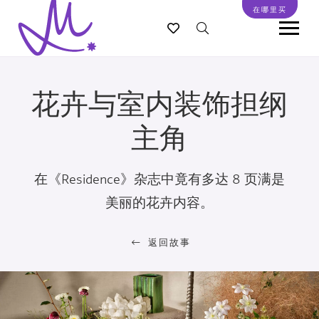
跳
在哪里买
转
到
主
要
花卉与室内装饰担纲
内
容
主角
在《Residence》杂志中竟有多达 8 页满是
美丽的花卉内容。
返回故事