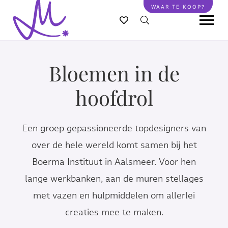
Overslaan
WAAR TE KOOP?
en
naar
de
inhoud
Bloemen in de
gaan
hoofdrol
Een groep gepassioneerde topdesigners van
over de hele wereld komt samen bij het
Boerma Instituut in Aalsmeer. Voor hen
lange werkbanken, aan de muren stellages
met vazen en hulpmiddelen om allerlei
creaties mee te maken.