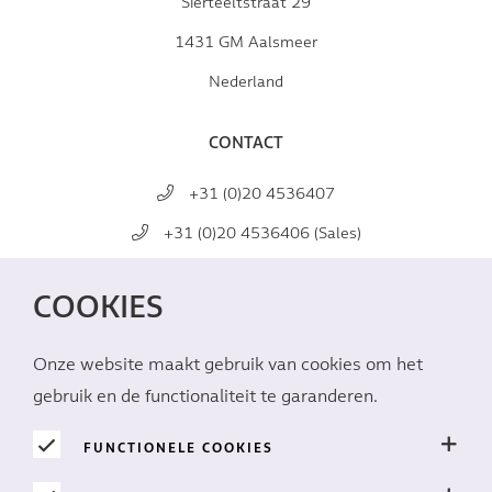
Sierteeltstraat 29
1431 GM Aalsmeer
Nederland
CONTACT
+31 (0)20 4536407
+31 (0)20 4536406 (Sales)
mail@marginpar.com
COOKIES
SOCIAL MEDIA
Onze website maakt gebruik van cookies om het
gebruik en de functionaliteit te garanderen.
FUNCTIONELE COOKIES