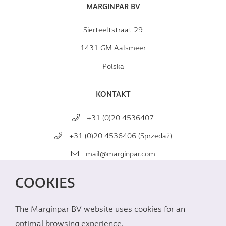
MARGINPAR BV
Sierteeltstraat 29
1431 GM Aalsmeer
Polska
KONTAKT
+31 (0)20 4536407
+31 (0)20 4536406 (Sprzedaż)
mail@marginpar.com
COOKIES
MEDIA
SPOŁECZNOŚCIOWE
The Marginpar BV website uses cookies for an
optimal browsing experience.