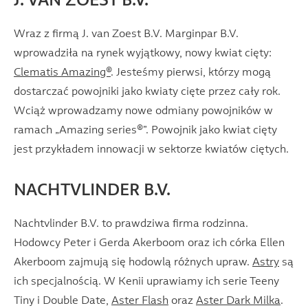
J. VAN ZOEST B.V.
Wraz z firmą J. van Zoest B.V. Marginpar B.V.
wprowadziła na rynek wyjątkowy, nowy kwiat cięty:
Clematis Amazing®
. Jesteśmy pierwsi, którzy mogą
dostarczać powojniki jako kwiaty cięte przez cały rok.
Wciąż wprowadzamy nowe odmiany powojników w
ramach „Amazing series®”. Powojnik jako kwiat cięty
jest przykładem innowacji w sektorze kwiatów ciętych.
NACHTVLINDER B.V.
Nachtvlinder B.V. to prawdziwa firma rodzinna.
Hodowcy Peter i Gerda Akerboom oraz ich córka Ellen
Akerboom zajmują się hodowlą różnych upraw.
Astry
są
ich specjalnością. W Kenii uprawiamy ich serie Teeny
Tiny i Double Date,
Aster Flash
oraz
Aster Dark Milka
.