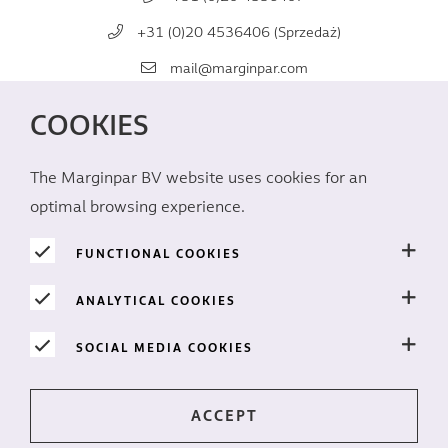
+31 (0)20 4536406 (Sprzedaż)
mail@marginpar.com
COOKIES
MEDIA
SPOŁECZNOŚCIOWE
The Marginpar BV website uses cookies for an
optimal browsing experience.
FUNCTIONAL COOKIES
ANALYTICAL COOKIES
PRYWATNOŚĆ
SOCIAL MEDIA COOKIES
Ciasteczka
Zastrzeżenie