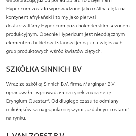
współpracują już od ponad 25 lat. To dzięki nam
Hypericum zostało wprowadzone jako roślina cięta na
kontynent afrykański i to my jako pierwsi
dostarczaliśmy Hypericum poza holenderskim sezonem
produkcyjnym. Obecnie Hypericum jest nieodłącznym
elementem bukietów i stanowi jedną z największych
grup produktowych wśród kwiatów ciętych.
SZKÓŁKA SINNICH BV
Wraz ze szkółką Sinnich B.V. firma Marginpar B.V.
opracowała i wprowadziła na rynek znaną serię
Eryngium Questar®
. Od długiego czasu te odmiany
mikołajków są najpopularniejszymi „ozdobnymi ostami”
na rynku.