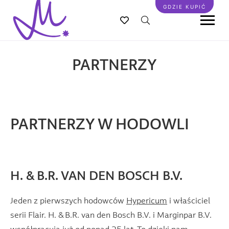
Przejdź
GDZIE KUPIĆ
do
treści
PARTNERZY
PARTNERZY W HODOWLI
H. & B.R. VAN DEN BOSCH B.V.
Jeden z pierwszych hodowców
Hypericum
i właściciel
serii Flair. H. & B.R. van den Bosch B.V. i Marginpar B.V.