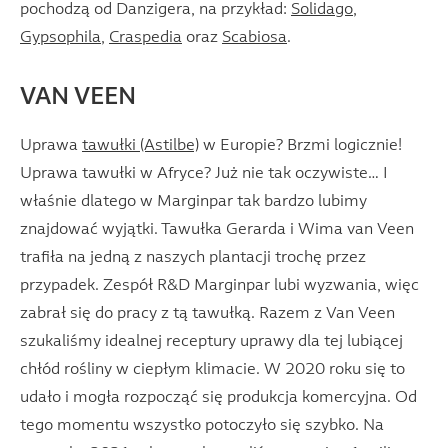
pochodzą od Danzigera, na przykład:
Solidago
,
Gypsophila
,
Craspedia
oraz
Scabiosa
.
VAN VEEN
Uprawa
tawułki (Astilbe)
w Europie? Brzmi logicznie!
Uprawa tawułki w Afryce? Już nie tak oczywiste… I
właśnie dlatego w Marginpar tak bardzo lubimy
znajdować wyjątki. Tawułka Gerarda i Wima van Veen
trafiła na jedną z naszych plantacji trochę przez
przypadek. Zespół R&D Marginpar lubi wyzwania, więc
zabrał się do pracy z tą tawułką. Razem z Van Veen
szukaliśmy idealnej receptury uprawy dla tej lubiącej
chłód rośliny w ciepłym klimacie. W 2020 roku się to
udało i mogła rozpocząć się produkcja komercyjna. Od
tego momentu wszystko potoczyło się szybko. Na