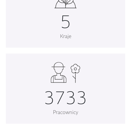
5
Kraje
3867
Pracownicy