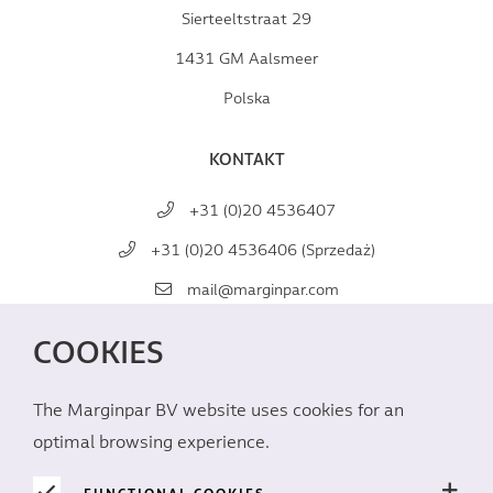
Sierteeltstraat 29
1431 GM Aalsmeer
Polska
KONTAKT
+31 (0)20 4536407
+31 (0)20 4536406 (Sprzedaż)
mail@marginpar.com
COOKIES
MEDIA
SPOŁECZNOŚCIOWE
The Marginpar BV website uses cookies for an
optimal browsing experience.