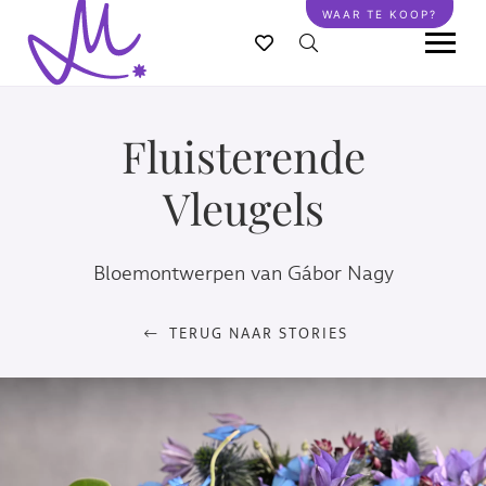
Overslaan
WAAR TE KOOP?
en
naar
de
inhoud
Fluisterende
gaan
Vleugels
Bloemontwerpen van Gábor Nagy
TERUG NAAR STORIES