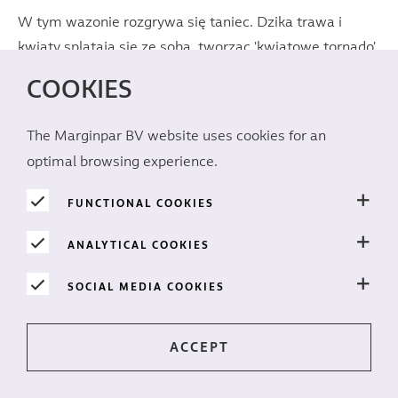
W tym wazonie rozgrywa się taniec. Dzika trawa i
kwiaty splatają się ze sobą, tworząc 'kwiatowe tornado',
które urzeka wzrok. Wyobraź sobie pełen gracji chaos
COOKIES
elementów, który spiralnie wznosi się ku górze, żywą
rzeźbę ucieleśniającą wiry natury.
The Marginpar BV website uses cookies for an
optimal browsing experience.
Każdy kwiat staje się pociągnięciem pędzla w tym
żywym arcydziele. Gdy kontemplujesz tę kreację,
FUNCTIONAL COOKIES
zaprasza cię ona do doświadczenia harmonii w chaosie.
ANALYTICAL COOKIES
Zobacz dziką elegancję, która wyłania się, gdy
akceptujemy piękno niedoskonałości.
SOCIAL MEDIA COOKIES