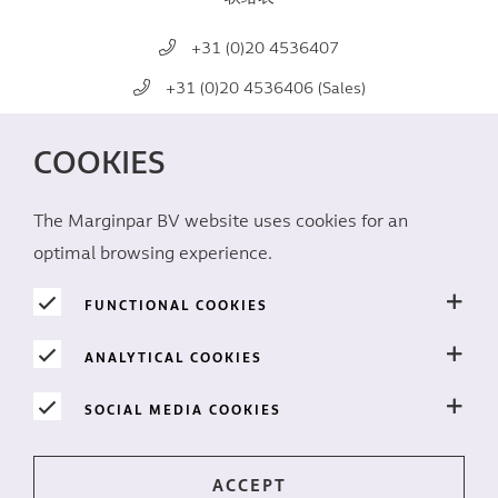
+31 (0)20 4536407
+31 (0)20 4536406 (Sales)
mail@marginpar.com
COOKIES
社交媒体
The Marginpar BV website uses cookies for an
optimal browsing experience.
FUNCTIONAL COOKIES
ANALYTICAL COOKIES
隐私
SOCIAL MEDIA COOKIES
Cookies
免责声明