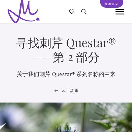
跳
在哪里买
转
到
主
要
寻找刺芹 Questar®
内
容
——第 2 部分
关于我们刺芹 Questar® 系列名称的由来
返回故事