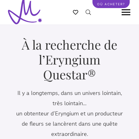
Aller
OÙ ACHETER?
au
contenu
principal
À la recherche de
l’Eryngium
Questar®
Il y a longtemps, dans un univers lointain,
très lointain…
un obtenteur d’Eryngium et un producteur
de fleurs se lancèrent dans une quête
extraordinaire.